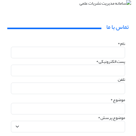
تماس با ما
نام *
پست الکترونیکی *
تلفن
موضوع *
موضوع پرسش *