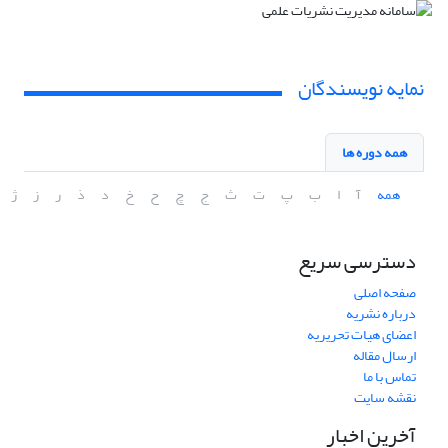
نمایه نویسندگان
همه دوره ها
همه
آ
ا
ب
پ
ت
ث
ج
چ
ح
خ
د
ذ
ر
ز
ژ
دسترسی سریع
صفحه اصلی
درباره نشریه
اعضای هیات تحریریه
ارسال مقاله
تماس با ما
نقشه سایت
آخرین اخبار